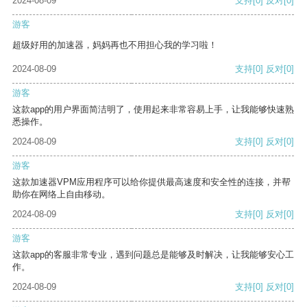
2024-08-09
支持
[0]
反对
[0]
游客
超级好用的加速器，妈妈再也不用担心我的学习啦！
2024-08-09
支持
[0]
反对
[0]
游客
这款app的用户界面简洁明了，使用起来非常容易上手，让我能够快速熟
悉操作。
2024-08-09
支持
[0]
反对
[0]
游客
这款加速器VPM应用程序可以给你提供最高速度和安全性的连接，并帮
助你在网络上自由移动。
2024-08-09
支持
[0]
反对
[0]
游客
这款app的客服非常专业，遇到问题总是能够及时解决，让我能够安心工
作。
2024-08-09
支持
[0]
反对
[0]