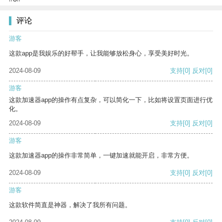
评论
游客
这款app是我娱乐的好帮手，让我能够放松身心，享受美好时光。
2024-08-09
支持
[0]
反对
[0]
游客
这款加速器app的操作有点复杂，可以简化一下，比如将设置页面进行优
化。
2024-08-09
支持
[0]
反对
[0]
游客
这款加速器app的操作非常简单，一键加速就能开启，非常方便。
2024-08-09
支持
[0]
反对
[0]
游客
这款软件简直是神器，解决了我所有问题。