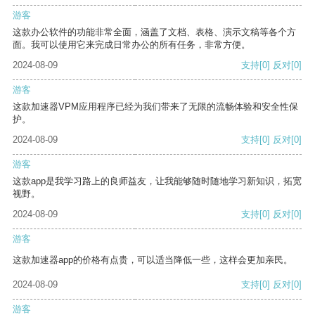
游客
这款办公软件的功能非常全面，涵盖了文档、表格、演示文稿等各个方
面。我可以使用它来完成日常办公的所有任务，非常方便。
2024-08-09
支持
[0]
反对
[0]
游客
这款加速器VPM应用程序已经为我们带来了无限的流畅体验和安全性保
护。
2024-08-09
支持
[0]
反对
[0]
游客
这款app是我学习路上的良师益友，让我能够随时随地学习新知识，拓宽
视野。
2024-08-09
支持
[0]
反对
[0]
游客
这款加速器app的价格有点贵，可以适当降低一些，这样会更加亲民。
2024-08-09
支持
[0]
反对
[0]
游客