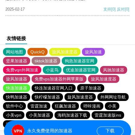
2025-02-17
支持
[0]
反对
[0]
友情链接
网站地图
QuickQ
旋风加速度器
旋风加速
坚果加速器
tiktok加速器
狗急加速器官网
免费vqn外网加速
小蓝鸟
优途加速器官网
风驰加速器
旋风加速器
免费vps加速器外网苹果版
旋风加速度器
快连加速器
快连加速器官网入口
原子加速器
快鸭加速器
快柠檬加速器
旋风加速度器
外网网址导航
软件中心
雷霆加速
狂飙加速器
哔咔漫画
小美
小美vpn
小美加速器
海鸥加速器下载
雷霆加速版ins
海鸥加速度
雷霆加速
雷霆加速下载
永久免费使用的加速器
下载