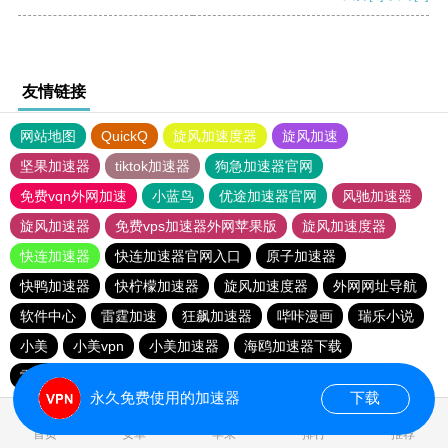
友情链接
网站地图
QuickQ
旋风加速度器
旋风加速
坚果加速器
tiktok加速器
狗急加速器官网
免费vqn外网加速
小蓝鸟
优途加速器官网
风驰加速器
旋风加速器
免费vps加速器外网苹果版
旋风加速度器
快连加速器
快连加速器官网入口
原子加速器
快鸭加速器
快柠檬加速器
旋风加速度器
外网网址导航
软件中心
雷霆加速
狂飙加速器
哔咔漫画
瑞乐小说
小美
小美vpn
小美加速器
海鸥加速器下载
雷霆加速版ins
海鸥加速度
雷霆加速
雷霆加速下载
永久免费使用的加速器
下载
0.017498s
首页
安卓
苹果
排行
推荐