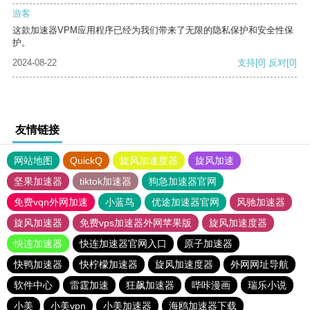
游客
这款加速器VPM应用程序已经为我们带来了无限的隐私保护和安全性保
护。
2024-08-22
支持
[0]
反对
[0]
友情链接
网站地图
QuickQ
旋风加速度器
旋风加速
坚果加速器
tiktok加速器
狗急加速器官网
免费vqn外网加速
小蓝鸟
优途加速器官网
风驰加速器
旋风加速器
免费vps加速器外网苹果版
旋风加速度器
快连加速器
快连加速器官网入口
原子加速器
快鸭加速器
快柠檬加速器
旋风加速度器
外网网址导航
软件中心
雷霆加速
狂飙加速器
哔咔漫画
瑞乐小说
小美
小美vpn
小美加速器
海鸥加速器下载