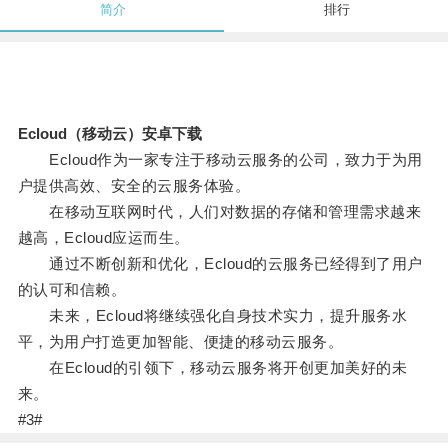
简介
排行
Ecloud（移动云）安卓下载
Ecloud作为一家专注于移动云服务的公司，致力于为用
户提供高效、安全的云服务体验。
在移动互联网时代，人们对数据的存储和管理需求越来
越高，Ecloud应运而生。
通过不断创新和优化，Ecloud的云服务已经得到了用户
的认可和信赖。
未来，Ecloud将继续强化自身技术实力，提升服务水
平，为用户打造更加智能、便捷的移动云服务。
在Ecloud的引领下，移动云服务将开创更加美好的未
来。
#3#