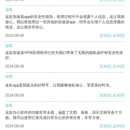
游客
这款加速器app的安全性很高，使用过程中不会泄露个人信息，这让我很
放心。我以前使用过一些其他的加速器app，经常会出现个人信息泄露的
情况，这让我非常担心。
2024-08-08
支持
[0]
反对
[0]
游客
这款加速器VPM应用程序已经为我们带来了无限的隐私保护和安全性保
护。
2024-08-08
支持
[0]
反对
[0]
游客
这款app是我娱乐的好帮手，让我能够放松身心，享受美好时光。
2024-08-08
支持
[0]
反对
[0]
游客
这款办公软件的功能非常全面，涵盖了文档、表格、演示文稿等各个方
面。我可以使用它来完成日常办公的所有任务，非常方便。
2024-08-08
支持
[0]
反对
[0]