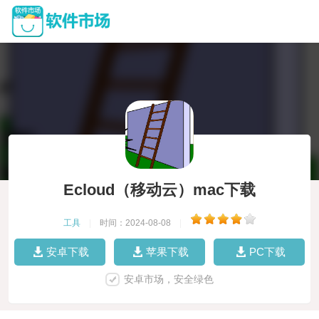
Ecloud（移动云）mac下载
工具
|
时间：2024-08-08
|
安卓下载
苹果下载
PC下载
安卓市场，安全绿色