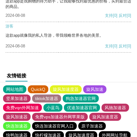
这款app是我购物的得力助手，让我能够找到最优惠的价格，买到最合适
的商品。
2024-08-08
支持
[0]
反对
[0]
游客
这款app就像我的私人导游，带我领略世界各地的美景。
2024-08-08
支持
[0]
反对
[0]
友情链接
网站地图
QuickQ
旋风加速度器
旋风加速
坚果加速器
tiktok加速器
狗急加速器官网
免费vqn外网加速
小蓝鸟
优途加速器官网
风驰加速器
旋风加速器
免费vps加速器外网苹果版
旋风加速度器
快连加速器
快连加速器官网入口
原子加速器
快鸭加速器
快柠檬加速器
旋风加速度器
外网网址导航