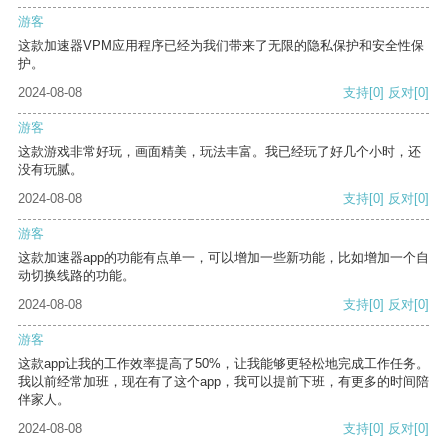
游客
这款加速器VPM应用程序已经为我们带来了无限的隐私保护和安全性保
护。
2024-08-08
支持
[0]
反对
[0]
游客
这款游戏非常好玩，画面精美，玩法丰富。我已经玩了好几个小时，还
没有玩腻。
2024-08-08
支持
[0]
反对
[0]
游客
这款加速器app的功能有点单一，可以增加一些新功能，比如增加一个自
动切换线路的功能。
2024-08-08
支持
[0]
反对
[0]
游客
这款app让我的工作效率提高了50%，让我能够更轻松地完成工作任务。
我以前经常加班，现在有了这个app，我可以提前下班，有更多的时间陪
伴家人。
2024-08-08
支持
[0]
反对
[0]