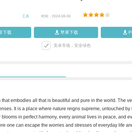
工具
|
时间：2024-08-06
|
卓下载
苹果下载
安卓市场，安全绿色
that embodies all that is beautiful and pure in the world. The 
e senses. It is a place where nature reigns supreme, untouched b
r blooms in perfect harmony, every animal lives in peace, and e
e where one can escape the worries and stresses of everyday life a