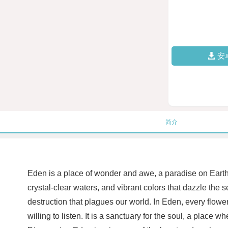
安
简介
Eden is a place of wonder and awe, a paradise on Earth 
crystal-clear waters, and vibrant colors that dazzle th
destruction that plagues our world. In Eden, every flowe
willing to listen. It is a sanctuary for the soul, a plac