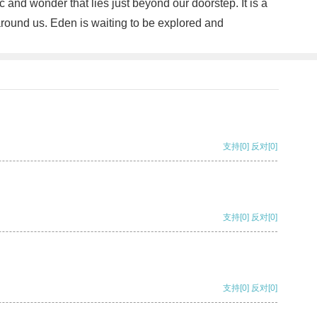
 and wonder that lies just beyond our doorstep. It is a
 around us. Eden is waiting to be explored and
支持
[0]
反对
[0]
支持
[0]
反对
[0]
支持
[0]
反对
[0]