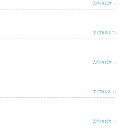
支持
[0]
反对
[0]
支持
[0]
反对
[0]
支持
[0]
反对
[0]
支持
[0]
反对
[0]
支持
[0]
反对
[0]