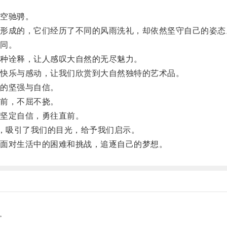
空驰骋。
成的，它们经历了不同的风雨洗礼，却依然坚守自己的姿态
同。
种诠释，让人感叹大自然的无尽魅力。
快乐与感动，让我们欣赏到大自然独特的艺术品。
的坚强与自信。
前，不屈不挠。
坚定自信，勇往直前。
，吸引了我们的目光，给予我们启示。
面对生活中的困难和挑战，追逐自己的梦想。
。