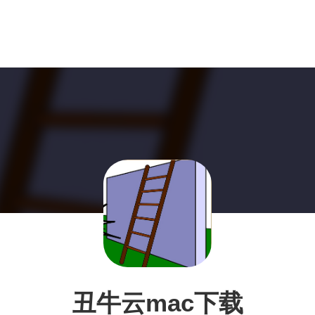
丑牛云mac下载