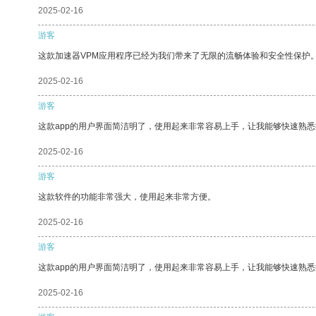
2025-02-16
游客
这款加速器VPM应用程序已经为我们带来了无限的流畅体验和安全性保护
2025-02-16
游客
这款app的用户界面简洁明了，使用起来非常容易上手，让我能够快速熟悉
2025-02-16
游客
这款软件的功能非常强大，使用起来非常方便。
2025-02-16
游客
这款app的用户界面简洁明了，使用起来非常容易上手，让我能够快速熟
2025-02-16