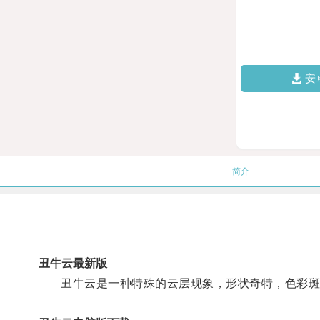
安
简介
丑牛云最新版
丑牛云是一种特殊的云层现象，形状奇特，色彩斑