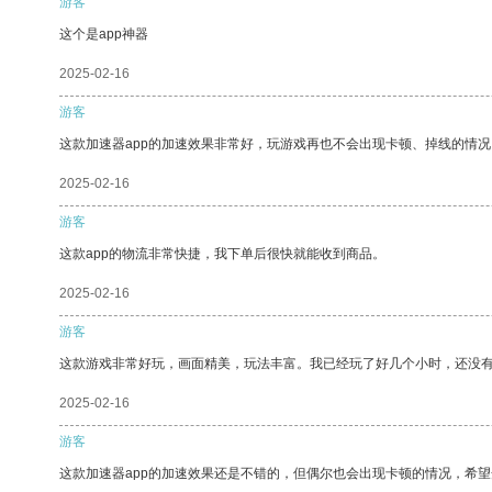
游客
这个是app神器
2025-02-16
游客
这款加速器app的加速效果非常好，玩游戏再也不会出现卡顿、掉线的情况
2025-02-16
游客
这款app的物流非常快捷，我下单后很快就能收到商品。
2025-02-16
游客
这款游戏非常好玩，画面精美，玩法丰富。我已经玩了好几个小时，还没
2025-02-16
游客
这款加速器app的加速效果还是不错的，但偶尔也会出现卡顿的情况，希