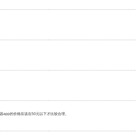
器app的价格应该在50元以下才比较合理。