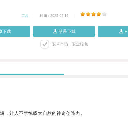
工具
|
时间：2025-02-16
|
卓下载
苹果下载
安卓市场，安全绿色
斓，让人不禁惊叹大自然的神奇创造力。