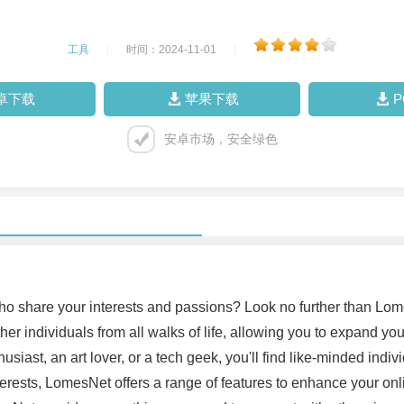
工具
|
时间：2024-11-01
|
卓下载
苹果下载
安卓市场，安全绿色
ho share your interests and passions? Look no further than Lome
 individuals from all walks of life, allowing you to expand you
husiast, an art lover, or a tech geek, you'll find like-minded in
terests, LomesNet offers a range of features to enhance your on