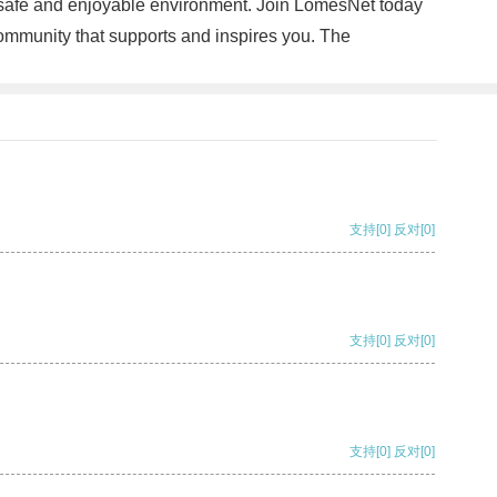
a safe and enjoyable environment. Join LomesNet today
community that supports and inspires you. The
支持
[0]
反对
[0]
支持
[0]
反对
[0]
支持
[0]
反对
[0]