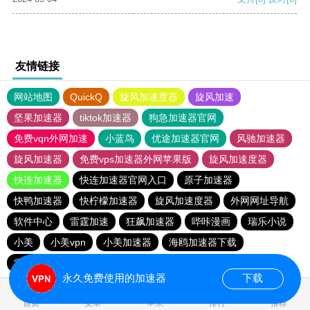
友情链接
网站地图
QuickQ
旋风加速度器
旋风加速
坚果加速器
tiktok加速器
狗急加速器官网
免费vqn外网加速
小蓝鸟
优途加速器官网
风驰加速器
旋风加速器
免费vps加速器外网苹果版
旋风加速度器
快连加速器
快连加速器官网入口
原子加速器
快鸭加速器
快柠檬加速器
旋风加速度器
外网网址导航
软件中心
雷霆加速
狂飙加速器
哔咔漫画
瑞乐小说
小美
小美vpn
小美加速器
海鸥加速器下载
雷霆加速版ins
海鸥加速度
雷霆加速
雷霆加速下载
永久免费使用的加速器
下载
0.017900s
首页
安卓
苹果
排行
推荐