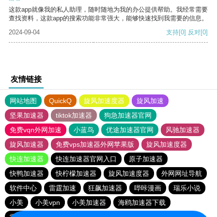
这款app就像我的私人助理，随时随地为我的办公提供帮助。我经常需要
查找资料，这款app的搜索功能非常强大，能够快速找到我需要的信息。
2024-09-04
支持
[0]
反对
[0]
友情链接
网站地图
QuickQ
旋风加速度器
旋风加速
坚果加速器
tiktok加速器
狗急加速器官网
免费vqn外网加速
小蓝鸟
优途加速器官网
风驰加速器
旋风加速器
免费vps加速器外网苹果版
旋风加速度器
快连加速器
快连加速器官网入口
原子加速器
快鸭加速器
快柠檬加速器
旋风加速度器
外网网址导航
软件中心
雷霆加速
狂飙加速器
哔咔漫画
瑞乐小说
小美
小美vpn
小美加速器
海鸥加速器下载