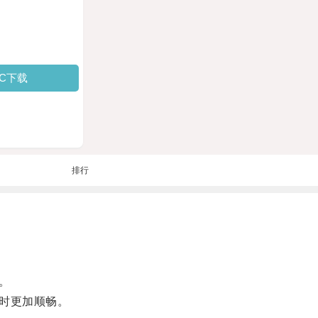
PC下载
排行
。
跑时更加顺畅。