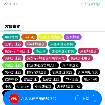
2024-08-20
支持
[0]
反对
[0]
友情链接
网站地图
QuickQ
旋风加速度器
旋风加速
坚果加速器
tiktok加速器
狗急加速器官网
免费vqn外网加速
小蓝鸟
优途加速器官网
风驰加速器
旋风加速器
免费vps加速器外网苹果版
旋风加速度器
快连加速器
快连加速器官网入口
原子加速器
快鸭加速器
快柠檬加速器
旋风加速度器
外网网址导航
软件中心
雷霆加速
狂飙加速器
哔咔漫画
瑞乐小说
小美
小美vpn
小美加速器
海鸥加速器下载
雷霆加速版ins
海鸥加速度
雷霆加速
雷霆加速下载
永久免费使用的加速器
下载