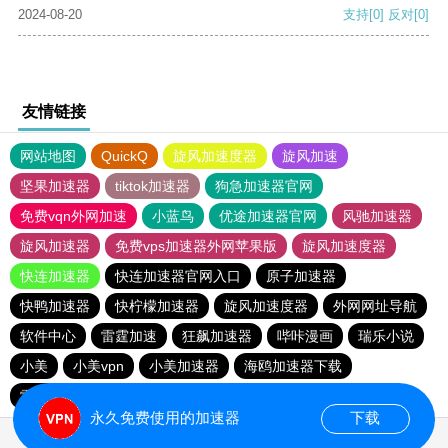
2024-08-20
支持
[0]
反对
[0]
友情链接
网站地图
QuickQ
旋风加速度器
旋风加速
坚果加速器
tiktok加速器
狗急加速器官网
免费vqn外网加速
小蓝鸟
优途加速器官网
风驰加速器
旋风加速器
免费vps加速器外网苹果版
旋风加速度器
快连加速器
快连加速器官网入口
原子加速器
快鸭加速器
快柠檬加速器
旋风加速度器
外网网址导航
软件中心
雷霆加速
狂飙加速器
哔咔漫画
瑞乐小说
小美
小美vpn
小美加速器
海鸥加速器下载
雷霆加速版ins
海鸥加速度
雷霆加速
雷霆加速下载
永久免费使用的加速器
下载